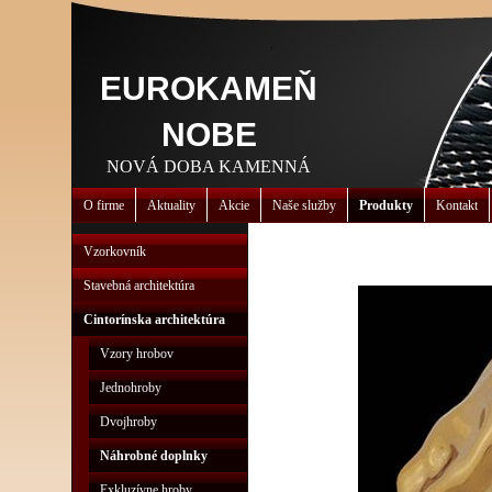
EUROKAMEŇ
NOBE
NOVÁ DOBA KAMENNÁ
O firme
Aktuality
Akcie
Naše služby
Produkty
Kontakt
Vzorkovník
Stavebná architektúra
Cintorínska architektúra
Vzory hrobov
Jednohroby
Dvojhroby
Náhrobné doplnky
Exkluzívne hroby