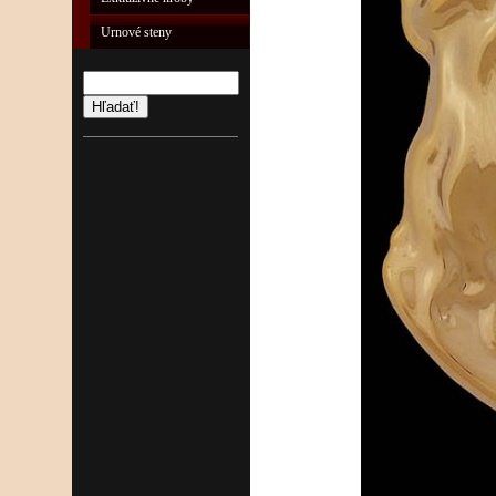
Urnové steny
Hľadať!