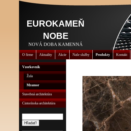
EUROKAMEŇ
NOBE
NOVÁ DOBA KAMENNÁ
O firme
Aktuality
Akcie
Naše služby
Produkty
Kontakt
Vzorkovník
Žula
Mramor
Stavebná architektúra
Cintorínska architektúra
Hľadať!