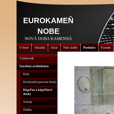
EUROKAMEŇ
NOBE
NOVÁ DOBA KAMENNÁ
O firme
Aktuality
Akcie
Naše služby
Produkty
Kontakt
Vzorkovník
Stavebná architektúra
Krby
Kuchynské pracovné dosky
Kúpeľne a kúpeľňové
dosky
Schody
Dlažba