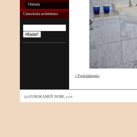
Obklady
Cintorínska architektúra
Hľadať!
« Predchádzajúci
(c) EUROKAMEŇ NOBE, s.r.o.