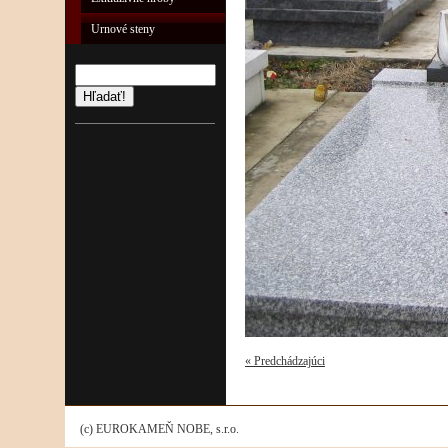
Urnové steny
Hľadať!
« Predchádzajúci
(c) EUROKAMEŇ NOBE, s.r.o.