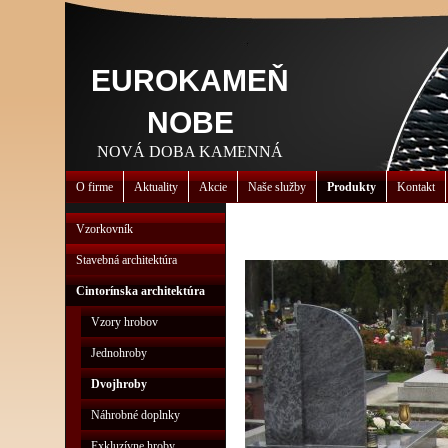
EUROKAMEŇ
NOBE
NOVÁ DOBA KAMENNÁ
O firme
Aktuality
Akcie
Naše služby
Produkty
Kontakt
Vzorkovník
Stavebná architektúra
Cintorínska architektúra
Vzory hrobov
Jednohroby
Dvojhroby
Náhrobné doplnky
Exkluzívne hroby