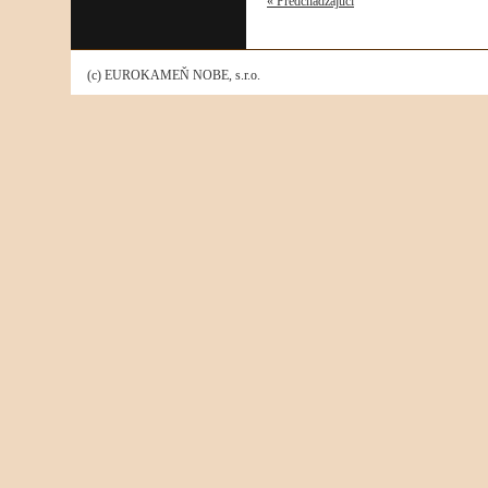
« Predchádzajúci
(c) EUROKAMEŇ NOBE, s.r.o.