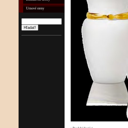
Urnové steny
Hľadať!