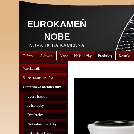
EUROKAMEŇ
NOBE
NOVÁ DOBA KAMENNÁ
O firme
Aktuality
Akcie
Naše služby
Produkty
Kontakt
Vzorkovník
Stavebná architektúra
Cintorínska architektúra
Vzory hrobov
Jednohroby
Dvojhroby
Náhrobné doplnky
Exkluzívne hroby