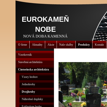
EUROKAMEŇ
NOBE
NOVÁ DOBA KAMENNÁ
O firme
Aktuality
Akcie
Naše služby
Produkty
Kontakt
Vzorkovník
Stavebná architektúra
Cintorínska architektúra
Vzory hrobov
Jednohroby
Dvojhroby
Náhrobné doplnky
Exkluzívne hroby