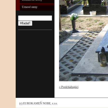
Urnové steny
Hľadať!
« Predchádzajúci
(c) EUROKAMEŇ NOBE, s.r.o.